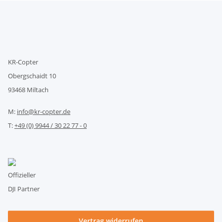
KR-Copter
Obergschaidt 10
93468 Miltach
M:
info@kr-copter.de
T:
+49 (0) 9944 / 30 22 77 - 0
Offizieller
DJI Partner
Vertrag widerrufen