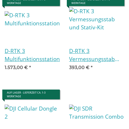
WERKTAGE
WERKTAGE
D-RTK 3
D-RTK 3
Multifunktionsstation
Vermessungsstab
und Stativ-Kit
1.573,00 €
*
393,00 €
*
AUF LAGER - LIEFERZEIT CA. 1-3
WERKTAGE