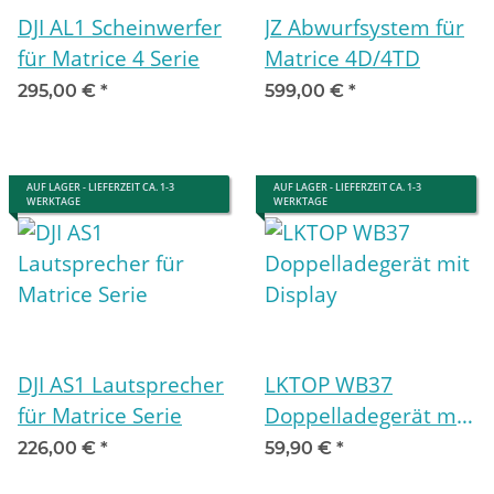
DJI AL1 Scheinwerfer
JZ Abwurfsystem für
für Matrice 4 Serie
Matrice 4D/4TD
295,00 €
*
599,00 €
*
AUF LAGER - LIEFERZEIT CA. 1-3
AUF LAGER - LIEFERZEIT CA. 1-3
WERKTAGE
WERKTAGE
DJI AS1 Lautsprecher
LKTOP WB37
für Matrice Serie
Doppelladegerät mit
Display
226,00 €
*
59,90 €
*