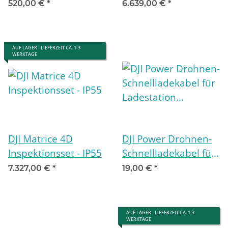
Standard - DJI M4D
Combo (inkl. 12
520,00 €
*
6.639,00 €
*
Monate DJI Care
Enterprise Plus, ohne
Akku)
AUF LAGER - LIEFERZEIT CA. 1-3
WERKTAGE
DJI Matrice 4D
DJI Power Drohnen-
Inspektionsset - IP55
Schnellladekabel für
Ladestation Matrice
7.327,00 €
*
19,00 €
*
4D und Mavic 4 Pro
AUF LAGER - LIEFERZEIT CA. 1-3
WERKTAGE