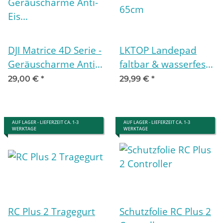
DJI Matrice 4D Serie -
LKTOP Landepad
Geräuscharme Anti-
faltbar & wasserfest
Eis Propeller ( 1 Paar
65cm
29,00 €
*
29,99 €
*
)
AUF LAGER - LIEFERZEIT CA. 1-3
AUF LAGER - LIEFERZEIT CA. 1-3
WERKTAGE
WERKTAGE
RC Plus 2 Tragegurt
Schutzfolie RC Plus 2