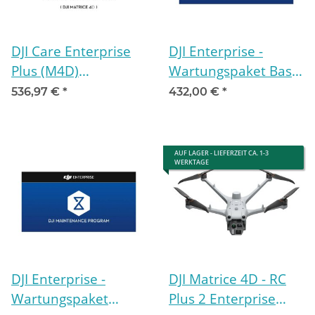
DJI Care Enterprise
DJI Enterprise -
Plus (M4D)
Wartungspaket Basic
Aktivierungscode für
- DJI M4D
536,97 €
*
432,00 €
*
12 Monate
AUF LAGER - LIEFERZEIT CA. 1-3
WERKTAGE
DJI Enterprise -
DJI Matrice 4D - RC
Wartungspaket
Plus 2 Enterprise