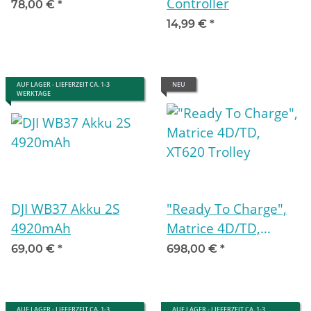
Controller
78,00 €
*
14,99 €
*
AUF LAGER - LIEFERZEIT CA. 1-3
NEU
WERKTAGE
DJI WB37 Akku 2S
"Ready To Charge",
4920mAh
Matrice 4D/TD,
XT620 Trolley
69,00 €
*
698,00 €
*
AUF LAGER - LIEFERZEIT CA. 1-3
AUF LAGER - LIEFERZEIT CA. 1-3