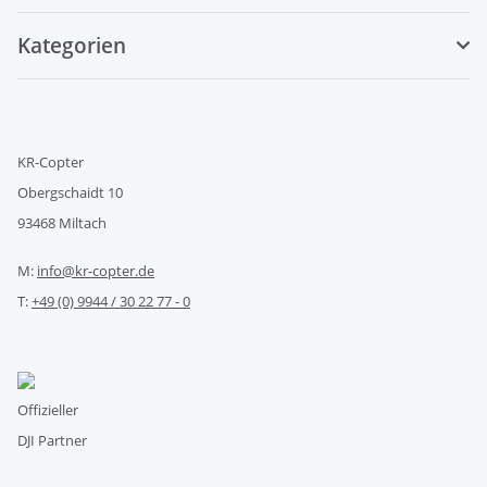
Kategorien
KR-Copter
Obergschaidt 10
93468 Miltach
M:
info@kr-copter.de
T:
+49 (0) 9944 / 30 22 77 - 0
Offizieller
DJI Partner