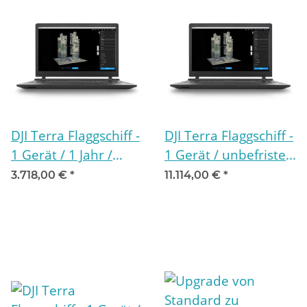
DJI Terra Flaggschiff -
DJI Terra Flaggschiff -
1 Gerät / 1 Jahr /
1 Gerät / unbefristet
Online
/ Offline
3.718,00 €
*
11.114,00 €
*