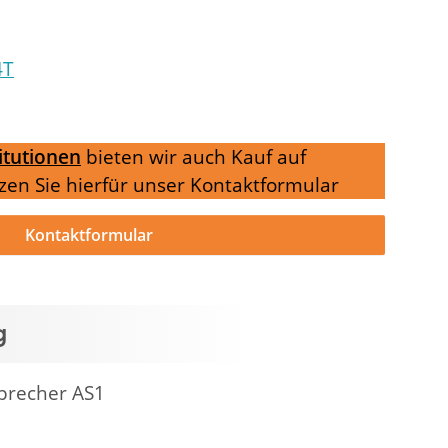
4T
itutionen
bieten wir auch Kauf auf
zen Sie hierfür unser Kontaktformular
Kontaktformular
g
sprecher AS1