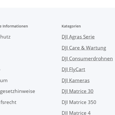
e Informationen
Kategorien
hutz
DJI Agras Serie
DJI Care & Wartung
DJI Consumerdrohnen
p
DJI FlyCart
sum
DJI Kameras
egesetzhinweise
DJI Matrice 30
fsrecht
DJI Matrice 350
DJI Matrice 4