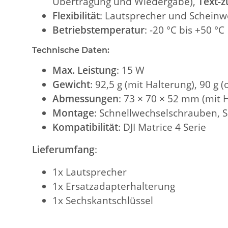
Übertragung und Wiedergabe),
Text-z
Flexibilität
: Lautsprecher und Schein
Betriebstemperatur
: -20 °C bis +50 °C
Technische Daten:
Max. Leistung
: 15 W
Gewicht
: 92,5 g (mit Halterung), 90 g 
Abmessungen
: 73 × 70 × 52 mm (mit 
Montage
: Schnellwechselschrauben, S
Kompatibilität
: DJI Matrice 4 Serie
Lieferumfang
:
1x Lautsprecher
1x Ersatzadapterhalterung
1x Sechskantschlüssel