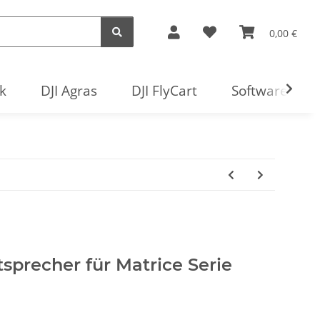
0,00 €
k
DJI Agras
DJI FlyCart
Software
tsprecher für Matrice Serie