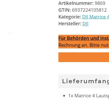
Artikelnummer:
9869
GTIN:
6937224105812
Kategorie:
DJI Matrice 
Hersteller:
DJI
Für Behörden und Inst
Rechnung an. Bitte nut
Lieferumfan
1x Matrice 4 Laut