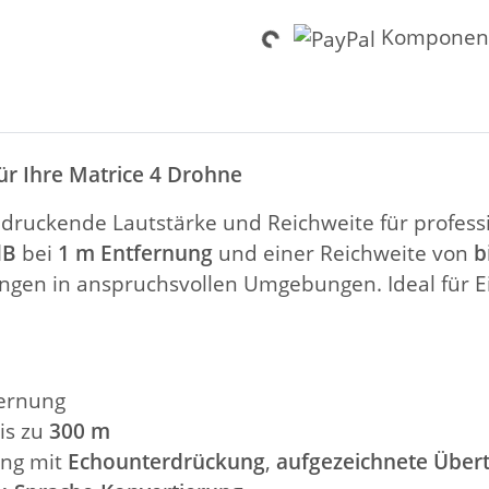
Komponent
Loading...
für Ihre Matrice 4 Drohne
ndruckende Lautstärke und Reichweite für profe
dB
bei
1 m Entfernung
und einer Reichweite von
b
gen in anspruchsvollen Umgebungen. Ideal für Ei
fernung
bis zu
300 m
ung mit
Echounterdrückung
,
aufgezeichnete Über