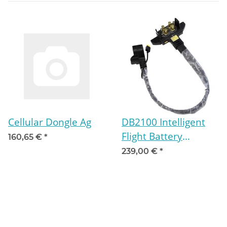
Cellular Dongle Ag
DB2100 Intelligent
Flight Battery
160,65 €
*
Adapter
239,00 €
*