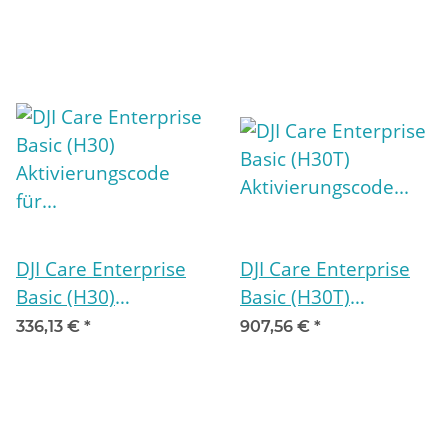
DJI Care Enterprise
DJI Care Enterprise
Basic (H30)
Basic (H30T)
Aktivierungscode für
Aktivierungscode für
336,13 €
*
907,56 €
*
12 Monate
12 Monate