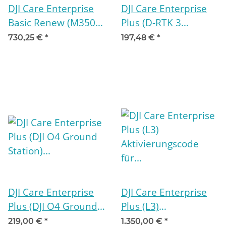
DJI Care Enterprise
DJI Care Enterprise
Basic Renew (M350
Plus (D-RTK 3
RTK)
Multifunktionsstation)
730,25 €
*
197,48 €
*
Verlängerungscode
Aktivierungscode für
für weitere 12
12 Monate
Monate
DJI Care Enterprise
DJI Care Enterprise
Plus (DJI O4 Ground
Plus (L3)
Station)
Aktivierungscode für
219,00 €
*
1.350,00 €
*