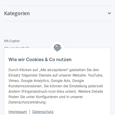
Kategorien
KR-Copter
Obergschaidt 10
93468 Miltach
Wie wir Cookies & Co nutzen
M:
info@kr-copter.de
Durch Klicken auf „Alle akzeptieren“ gestatten Sie den
T:
+49 (0) 9944 / 30 22 77 - 0
Einsatz folgender Dienste auf unserer Website: YouTube,
Vimeo, Google Analytics, Google Ads, Google
Kundenrezensionen. Sie können die Einstellung jederzeit
ändern (Fingerabdruck-Icon links unten). Weitere Details
finden Sie unter
Konfigurieren
und in unserer
Offizieller
Datenschutzerklärung
.
DJI Partner
Impressum
|
Datenschutz