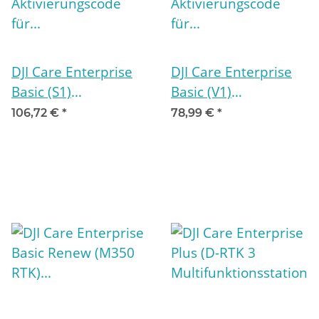
DJI Care Enterprise
DJI Care Enterprise
Basic (S1)
Basic (V1)
Aktivierungscode für
Aktivierungscode für
106,72 €
*
78,99 €
*
12 Monate
12 Monate