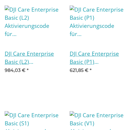
DJI Care Enterprise
DJI Care Enterprise
Basic (L2)
Basic (P1)
Aktivierungscode für
Aktivierungscode für
984,03 €
*
621,85 €
*
12 Monate
12 Monate