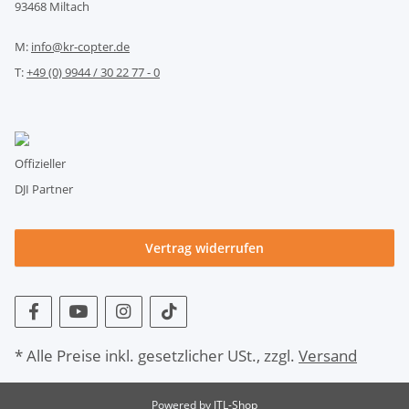
93468 Miltach
M:
info@kr-copter.de
T:
+49 (0) 9944 / 30 22 77 - 0
Offizieller
DJI Partner
Vertrag widerrufen
* Alle Preise inkl. gesetzlicher USt., zzgl.
Versand
Powered by
JTL-Shop