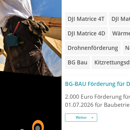
DJI Matrice 4T
DJI Ma
DJI Matrice 4D
Wärme
Drohnenförderung
N
BG Bau
Kitzrettungs
BG-BAU Förderung für Dr
2.000 Euro Förderung fü
01.07.2026 für Baubetr
Weiter