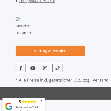
T:
+49 (0) 9944 / 30 22 77 - 0
Offizieller
DJI Partner
Vertrag widerrufen
* Alle Preise inkl. gesetzlicher USt., zzgl.
Versand
x
5
121
basierend auf