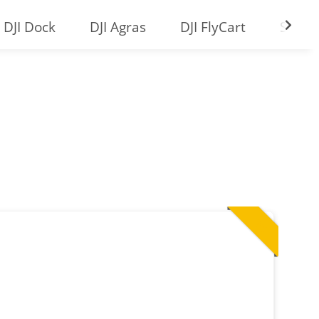
DJI Dock
DJI Agras
DJI FlyCart
Softw
Top