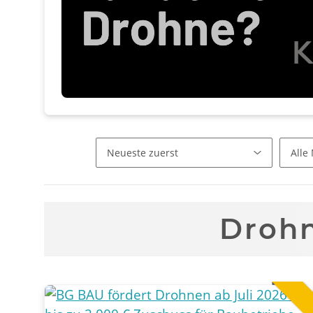
Drohn
To