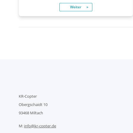
Weiter
KR-Copter
Obergschaidt 10
93468 Miltach
M:
info@kr-copter.de