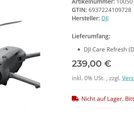
Artikelnummer:
10050
GTIN:
6937224109728
Hersteller:
DJI
Lieferumfang:
DJI Care Refresh (D
239,00 €
inkl. 0% USt. , zzgl.
Ver
Nicht auf Lager. Bit