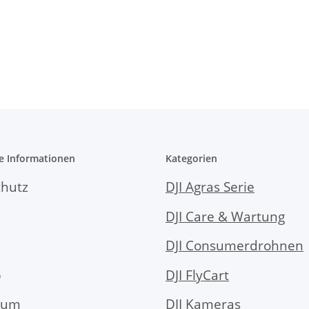
e Informationen
Kategorien
hutz
DJI Agras Serie
DJI Care & Wartung
DJI Consumerdrohnen
p
DJI FlyCart
sum
DJI Kameras