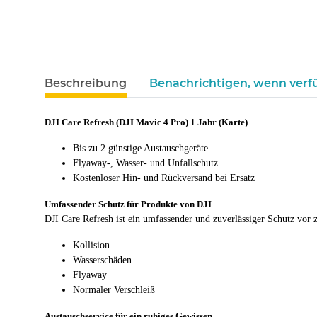
weitere Registerkarten anzeigen
Beschreibung
Benachrichtigen, wenn verf
DJI Care Refresh (DJI Mavic 4 Pro) 1 Jahr (Karte)
Bis zu 2 günstige Austauschgeräte
Flyaway-, Wasser- und Unfallschutz
Kostenloser Hin- und Rückversand bei Ersatz
Umfassender Schutz für Produkte von DJI
DJI Care Refresh ist ein umfassender und zuverlässiger Schutz vor 
Kollision
Wasserschäden
Flyaway
Normaler Verschleiß
Austauschservice für ein ruhiges Gewissen