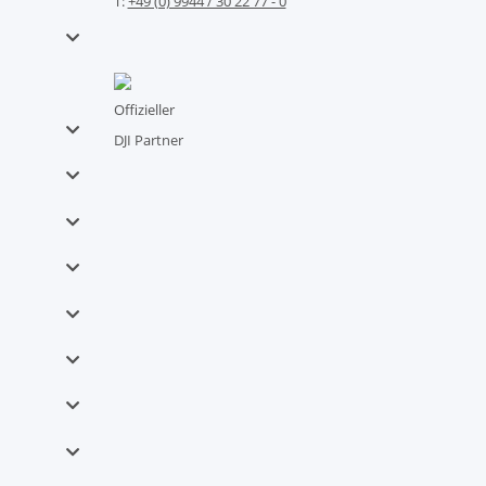
T:
+49 (0) 9944 / 30 22 77 - 0
Offizieller
DJI Partner