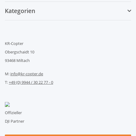
Kategorien
KR-Copter
Obergschaidt 10
93468 Miltach
M:
info@kr-copter.de
T:
+49 (0) 9944 / 30 22 77 - 0
Offizieller
DJI Partner