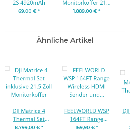
2S 4920mAh
Monitorkoffer 21.5
Zoll Set
69,00 €
*
1.889,00 €
*
Ähnliche Artikel
DJI Matrice 4
FEELWORLD WSP
DJ
Thermal Set
164FT Range
inklusive 21.5 Zoll
Wireless HDMI
The
8.799,00 €
*
169,90 €
*