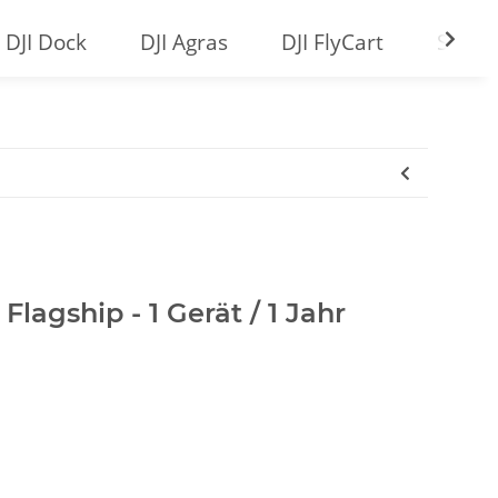
DJI Dock
DJI Agras
DJI FlyCart
Softw
Flagship - 1 Gerät / 1 Jahr