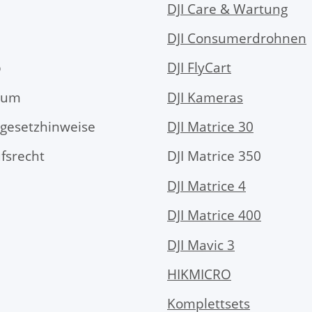
DJI Care & Wartung
DJI Consumerdrohnen
p
DJI FlyCart
sum
DJI Kameras
egesetzhinweise
DJI Matrice 30
fsrecht
DJI Matrice 350
DJI Matrice 4
DJI Matrice 400
DJI Mavic 3
HIKMICRO
Komplettsets