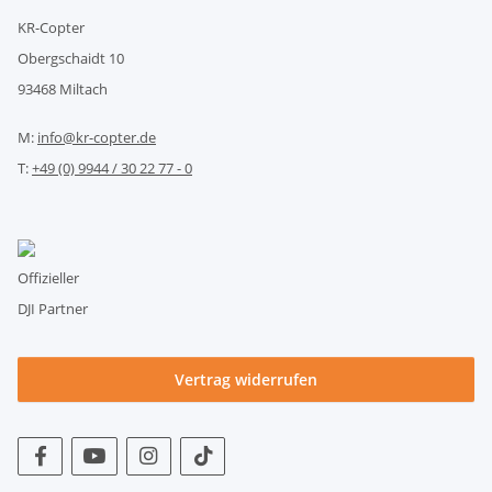
KR-Copter
Obergschaidt 10
93468 Miltach
M:
info@kr-copter.de
T:
+49 (0) 9944 / 30 22 77 - 0
Offizieller
DJI Partner
Vertrag widerrufen