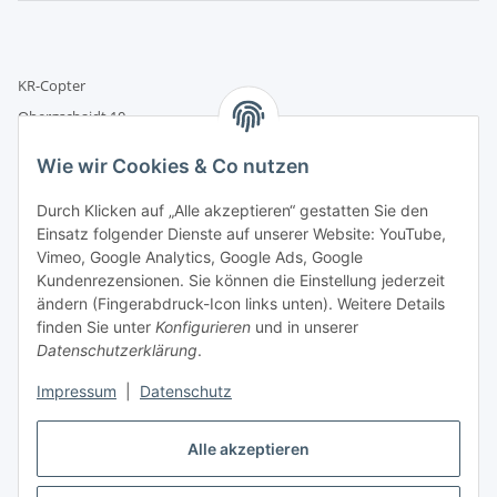
KR-Copter
Obergschaidt 10
93468 Miltach
Wie wir Cookies & Co nutzen
M:
info@kr-copter.de
Durch Klicken auf „Alle akzeptieren“ gestatten Sie den
T:
+49 (0) 9944 / 30 22 77 - 0
Einsatz folgender Dienste auf unserer Website: YouTube,
Vimeo, Google Analytics, Google Ads, Google
Kundenrezensionen. Sie können die Einstellung jederzeit
ändern (Fingerabdruck-Icon links unten). Weitere Details
finden Sie unter
Konfigurieren
und in unserer
Offizieller
Datenschutzerklärung
.
DJI Partner
Impressum
|
Datenschutz
Vertrag widerrufen
Alle akzeptieren