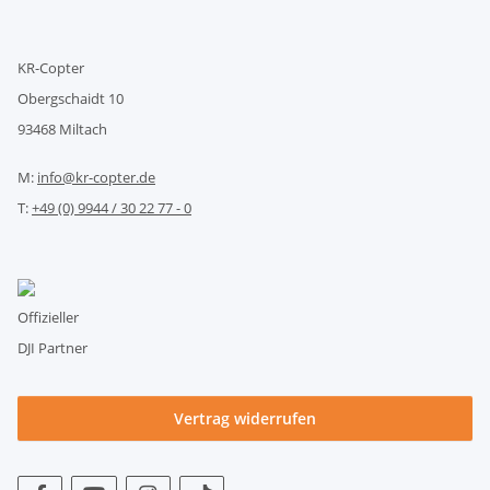
KR-Copter
Obergschaidt 10
93468 Miltach
M:
info@kr-copter.de
T:
+49 (0) 9944 / 30 22 77 - 0
Offizieller
DJI Partner
Vertrag widerrufen